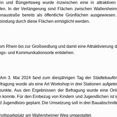
in und Büngertsweg wurde inzwischen eine in attraktiven
en. In der Verlängerung sind Flächen zwischen Wallershei
enaustraße bereits als öffentliche Grünflächen ausgewiesen
indung durch diese Flächen ermöglicht werden.
vom Rhein bis zur Großsiedlung und damit eine Attraktivierung 
gs- und Kommunikationsorte entstehen.
. Am 3. Mai 2024 fand zum diesjährigen Tag der Städtebaufö
efragung wurde als eine Art Workshop in drei Stationen aufgetei
fpunkte. Aus den Ergebnissen der Befragung wurde eine Onl
den konnte. Für den Einbezug von Kindern und Jugendlichen ist 
d Jugendbüro geplant. Die Umsetzung soll in drei Bauabschnitte
edhofsparkplatz am Wallersheimer Weg umgestaltet.