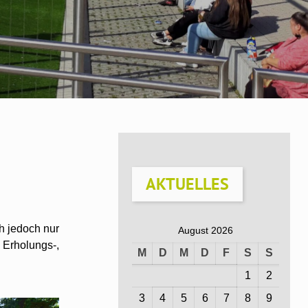
AKTUELLES
h jedoch nur
August 2026
 Erholungs-,
M
D
M
D
F
S
S
1
2
3
4
5
6
7
8
9