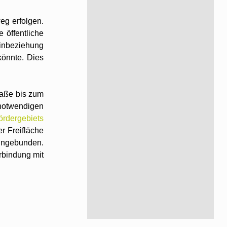
eg erfolgen.
 öffentliche
Einbeziehung
könnte. Dies
raße bis zum
 notwendigen
rdergebiets
r Freifläche
eingebunden.
rbindung mit