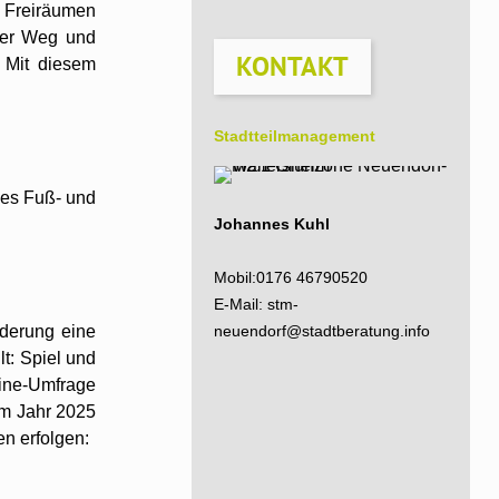
 Freiräumen
mer Weg und
KONTAKT
. Mit diesem
Stadtteil­management
des Fuß- und
Johannes Kuhl
Mobil:
0176 46790520
E-Mail:
stm-
neuendorf@stadtberatung.info
rderung eine
lt: Spiel und
ine-Umfrage
im Jahr 2025
n erfolgen: