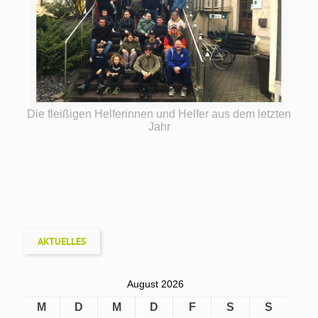
Die fleißigen Helferinnen und Helfer aus dem letzten
Jahr
AKTUELLES
August 2026
M
D
M
D
F
S
S