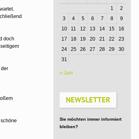
1
2
artet.
schließend
3
4
5
6
7
8
9
10
11
12
13
14
15
16
nd doch
17
18
19
20
21
22
23
nseitigem
24
25
26
27
28
29
30
31
 der
« Juni
s
NEWSLETTER
großem
Sie möchten immer informiert
e schöne
bleiben?