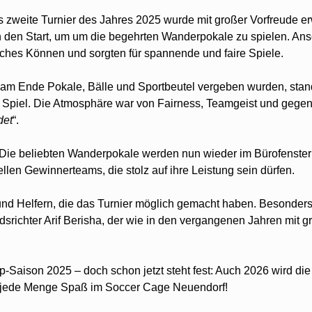
weite Turnier des Jahres 2025 wurde mit großer Vorfreude erw
an den Start, um um die begehrten Wanderpokale zu spielen. An
sches Können und sorgten für spannende und faire Spiele.
 am Ende Pokale, Bälle und Sportbeutel vergeben wurden, sta
 Spiel. Die Atmosphäre war von Fairness, Teamgeist und gege
det
“.
. Die beliebten Wanderpokale werden nun wieder im Bürofenster
llen Gewinnerteams, die stolz auf ihre Leistung sein dürfen.
 und Helfern, die das Turnier möglich gemacht haben. Besonder
srichter Arif Berisha, der wie in den vergangenen Jahren mit 
-Saison 2025 – doch schon jetzt steht fest: Auch 2026 wird di
nd jede Menge Spaß im Soccer Cage Neuendorf!