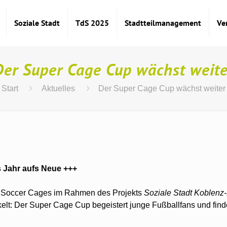
Soziale Stadt
TdS 2025
Stadtteilmanagement
Ve
Der Super Cage Cup wächst weite
Start
Aktuelles
Der Super Cage Cup wächst weiter
s Jahr aufs Neue +++
n Soccer Cages im Rahmen des Projekts
Soziale Stadt Koblenz
ckelt: Der Super Cage Cup begeistert junge Fußballfans und find