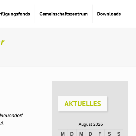
rfügungsfonds
Gemeinschaftszentrum
Downloads
r
AKTUELLES
-Neuendorf
et
August 2026
M
D
M
D
F
S
S