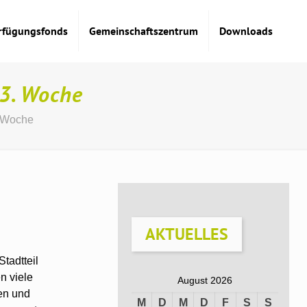
rfügungsfonds
Gemeinschaftszentrum
Downloads
 3. Woche
. Woche
AKTUELLES
tadtteil
n viele
August 2026
en und
M
D
M
D
F
S
S