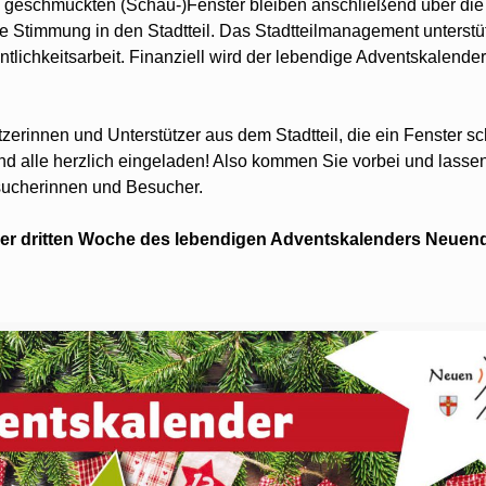
len geschmückten (Schau-)Fenster bleiben anschließend über di
 Stimmung in den Stadtteil. Das Stadtteilmanagement unterstüt
ntlichkeitsarbeit. Finanziell wird der lebendige Adventskalende
ützerinnen und Unterstützer aus dem Stadtteil, die ein Fenster 
ind alle herzlich eingeladen! Also kommen Sie vorbei und lassen
esucherinnen und Besucher.
 der dritten Woche des lebendigen Adventskalenders Neuend