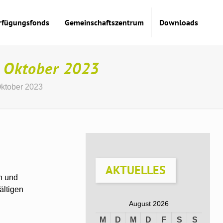
rfügungsfonds
Gemeinschaftszentrum
Downloads
 Oktober 2023
Oktober 2023
AKTUELLES
n und
ältigen
August 2026
M
D
M
D
F
S
S