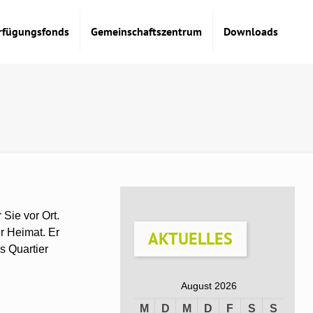
rfügungsfonds
Gemeinschaftszentrum
Downloads
Sie vor Ort.
r Heimat. Er
AKTUELLES
s Quartier
August 2026
M
D
M
D
F
S
S